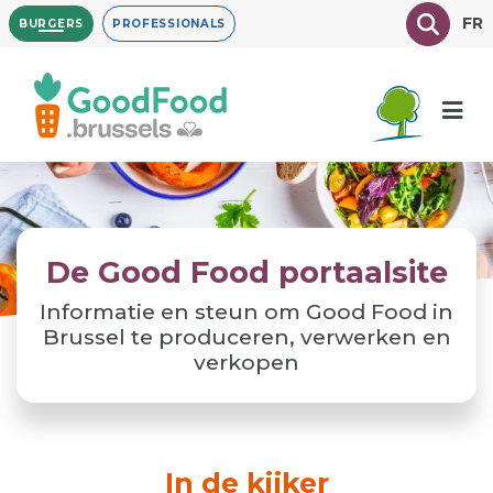
Overslaan
Texte à
FR
BURGERS
PROFESSIONALS
en
naar
de
inhoud
gaan
De Good Food portaalsite
Informatie en steun om Good Food in
Brussel te produceren, verwerken en
verkopen
In de kijker