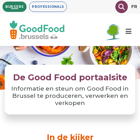
Overslaan
Texte à
FR
BURGERS
PROFESSIONALS
en
naar
de
inhoud
gaan
De Good Food portaalsite
Informatie en steun om Good Food in
Brussel te produceren, verwerken en
verkopen
In de kijker