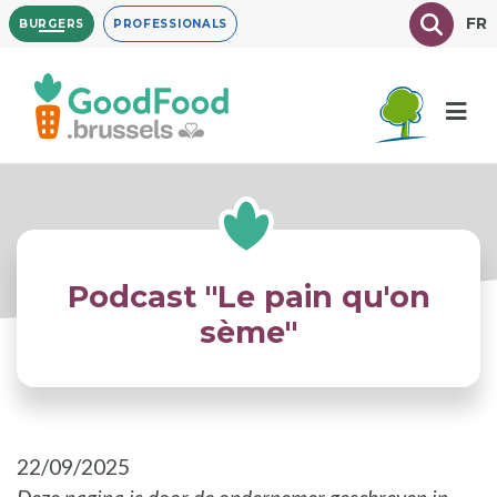
Overslaan
Texte à
FR
BURGERS
PROFESSIONALS
en
naar
de
inhoud
gaan
Podcast "Le pain qu'on
sème"
22/09/2025