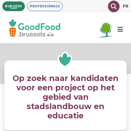
Overslaan
Texte à
FR
BURGERS
PROFESSIONALS
en
naar
de
inhoud
gaan
Op zoek naar kandidaten
voor een project op het
gebied van
stadslandbouw en
educatie