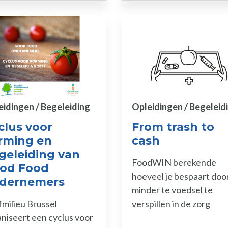
eidingen / Begeleiding
Opleidingen / Begeleid
clus voor
From trash to
rming en
cash
geleiding van
FoodWIN berekende
od Food
hoeveel je bespaart doo
dernemers
minder te voedsel te
milieu Brussel
verspillen in de zorg
niseert een cyclus voor