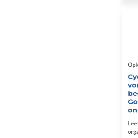
Opl
Cy
vo
be
Go
on
Leef
orga