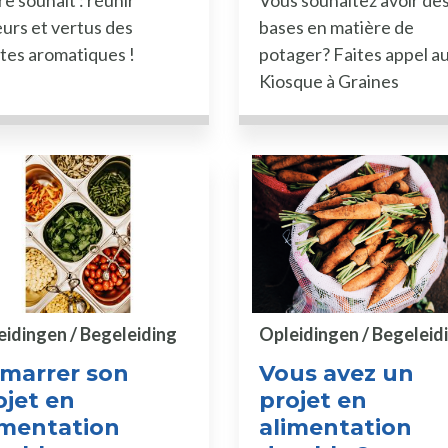
e souhait : réunir
Vous souhaitez avoir de
urs et vertus des
bases en matière de
tes aromatiques !
potager? Faites appel a
Kiosque à Graines
eidingen / Begeleiding
Opleidingen / Begeleid
marrer son
Vous avez un
ojet en
projet en
imentation
alimentation