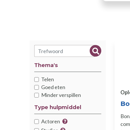
Zoeken
Zoeken
Thema's
Thématiques
Telen
Goed eten
Opl
Minder verspillen
Bo
Type hulpmiddel
Bon
type
Actoren
com
Meer info over de hulpmiddel
Catégorie