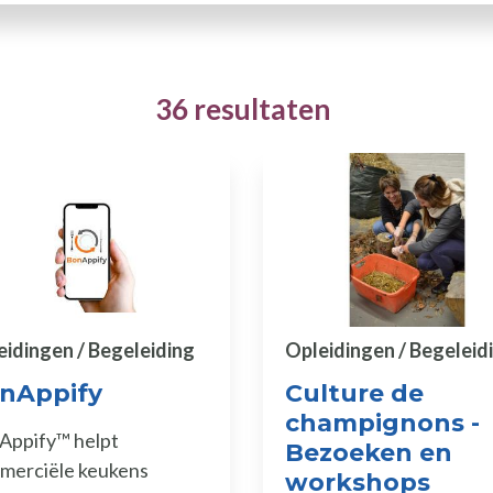
36 resultaten
eidingen / Begeleiding
Opleidingen / Begeleid
nAppify
Culture de
champignons -
Appify™ helpt
Bezoeken en
merciële keukens
workshops
en Actoren