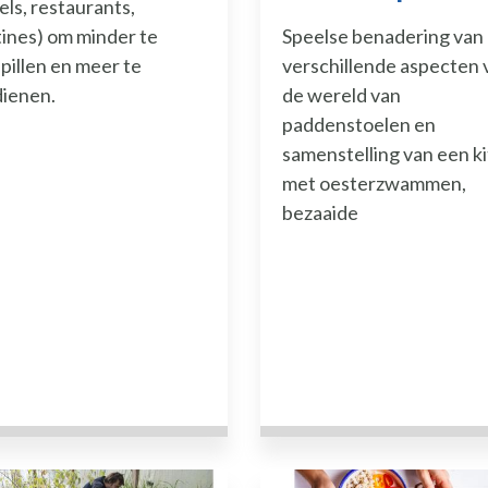
els, restaurants,
n Studies
ines) om minder te
Speelse benadering van
pmiddelen Documentatie
pillen en meer te
verschillende aspecten 
dienen.
de wereld van
 de hulpmiddelen Inspirerende projecten
paddenstoelen en
samenstelling van een ki
 de hulpmiddelen Opleidingen / Begeleiding
met oesterzwammen,
lpmiddelen Overheidssteun
bezaaide
lpmiddelen Reglementering
delen Materialen