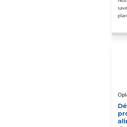
Notr
save
plan
Opl
Dé
pr
al