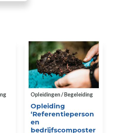
ing
Opleidingen / Begeleiding
Opleiding
‘Referentieperson
en
bedrijfscomposter