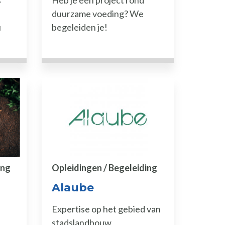
s
Heb je een project rond
duurzame voeding? We
u
begeleiden je!
ing
Opleidingen / Begeleiding
Alaube
Expertise op het gebied van
stadslandbouw,