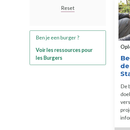
Reset
Ben je een burger ?
Opl
Voir les ressources pour
Be
les Burgers
de
St
De b
doe
ver
proj
info