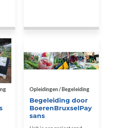
ing
Opleidingen / Begeleiding
Begeleiding door
s
BoerenBruxselPay
sans