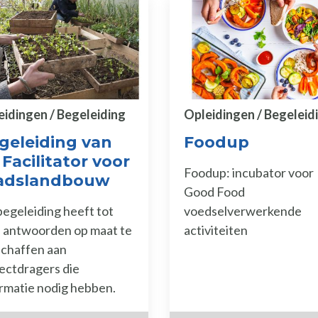
eidingen / Begeleiding
Opleidingen / Begeleid
geleiding van
Foodup
 Facilitator voor
Foodup: incubator voor
adslandbouw
Good Food
egeleiding heeft tot
voedselverwerkende
l antwoorden op maat te
activiteiten
schaffen aan
ectdragers die
rmatie nodig hebben.