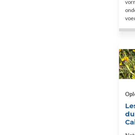
vorm
ond
voed
Opl
Le
du
Cai