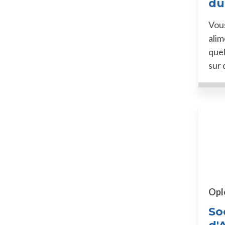
du
Vous
alim
quel
sur 
Opl
So