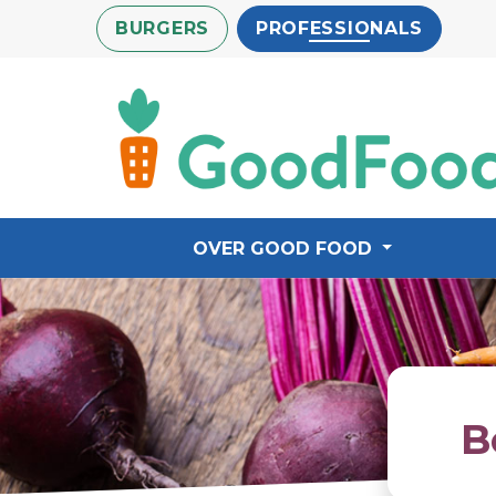
Overslaan
BURGERS
PROFESSIONALS
en
naar
de
inhoud
gaan
OVER GOOD FOOD
B