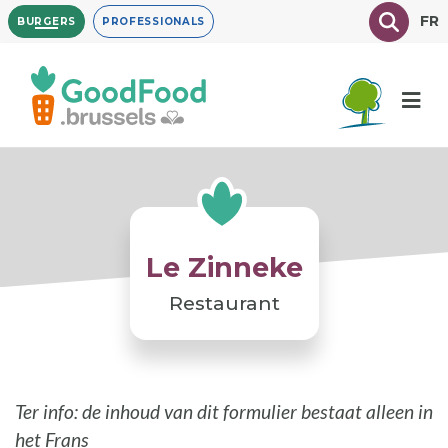
Overslaan
Texte à
FR
BURGERS
PROFESSIONALS
en
naar
de
inhoud
gaan
Le Zinneke
Restaurant
Ter info: de inhoud van dit formulier bestaat alleen in
het Frans