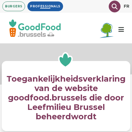
Overslaan
Texte à
FR
BURGERS
PROFESSIONALS
en
naar
de
inhoud
gaan
Toegankelijkheidsverklaring
van de website
goodfood.brussels die door
Leefmilieu Brussel
beheerdwordt