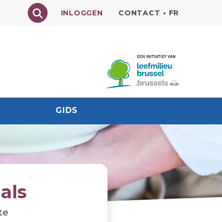
Texte à rechercher
INLOGGEN
CONTACT
•
FR
GIDS
als
te