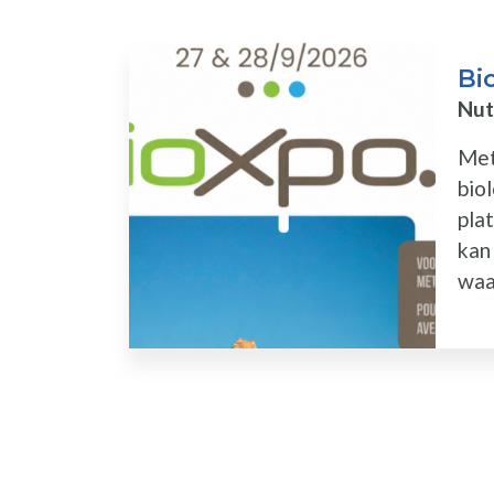
Bi
Nut
Met
bio
pla
kan
waar