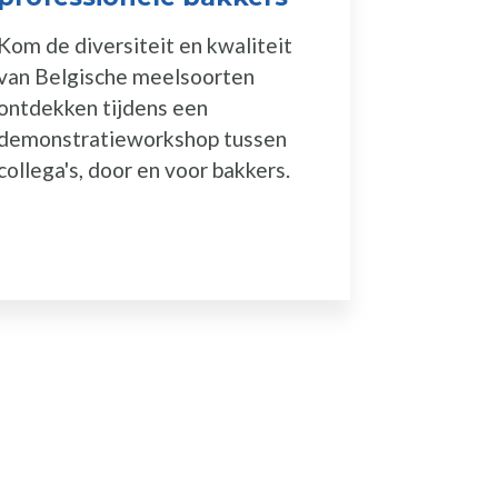
Kom de diversiteit en kwaliteit
Wijzigin
van Belgische meelsoorten
label voo
ontdekken tijdens een
kracht w
demonstratieworkshop tussen
collega's, door en voor bakkers.