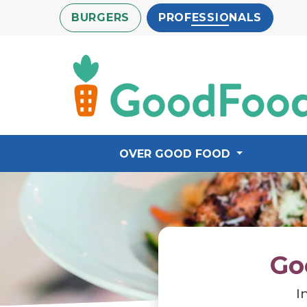
Overslaan
BURGERS
PROFESSIONALS
en
naar
de
inhoud
gaan
OVER GOOD FOOD
Go
I