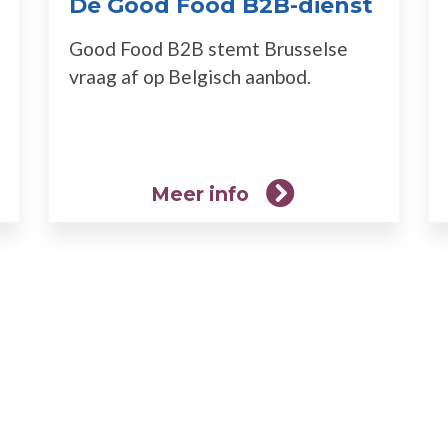
(Meer
De Good Food B2B-dienst
(Meer
info)
info)
Good Food B2B stemt Brusselse
vraag af op Belgisch aanbod.
Meer info