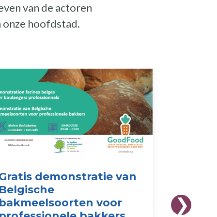
ieven van de actoren
n onze hoofdstad.
Gratis demonstratie van
Label 
Belgische
Food: 
bakmeelsoorten voor
vadem
professionele bakkers
vanaf 