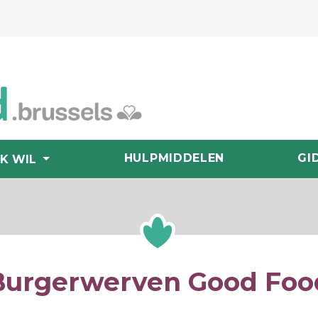
HULPMIDDELEN
GI
IK WIL
Burgerwerven Good Foo