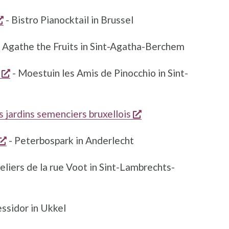
opent een nieuw venster
- Bistro Pianocktail in Brussel
euw venster
Agathe the Fruits in Sint-Agatha-Berchem
opent een nieuw venster
- Moestuin les Amis de Pinocchio in Sint-
opent een nieuw ve
jardins semenciers bruxellois
opent een nieuw venster
- Peterbospark in Anderlecht
t een nieuw venster
eliers de la rue Voot in Sint-Lambrechts-
euw venster
ssidor in Ukkel