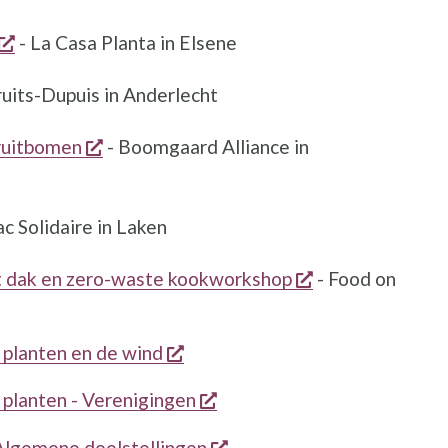
opent een nieuw venster
- La Casa Planta in Elsene
w venster
ruits-Dupuis in Anderlecht
w venster
opent een nieuw venster
ruitbomen
- Boomgaard Alliance in
en nieuw venster
c Solidaire in Laken
opent een nieu
et dak en zero-waste kookworkshop
- Food on
opent een nieuw venster
 planten en de wind
opent een nieuw venster
 planten - Verenigingen
opent een nieuw venster
Algemene doelstellingen