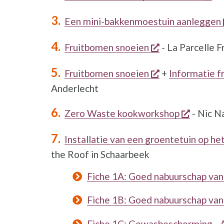
Een mini-bakkenmoestuin aanleggen
opent een nieu
Fruitbomen snoeien
- La Parcelle F
opent een nieu
Fruitbomen snoeien
+
Informatie f
Anderlecht
opent e
Zero Waste kookworkshop
- Nic Na
Installatie van een groentetuin op h
the Roof in Schaarbeek
Fiche 1A: Goed nabuurschap van
Fiche 1B: Goed nabuurschap van
Fiche 1C: Gewasbescherming - 