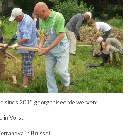
 de sinds 2015 georganiseerde werven:
o in Vorst
ent een nieuw venster
Terranova in Brussel