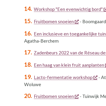
Workshop "Een evenwichtig bord"
opent een ni
Fruitbomen snoeien
- Boomgaard 
Een inclusieve en toegankelijke tuin
Agatha-Berchem
Zadenbeurs 2022 van de Réseau des 
Een haag van klein fruit aanplanten
open
Lacto-fermentatie workshop
- At
Woluwe
opent een ni
Fruitbomen snoeien
- Tuinwijk Me