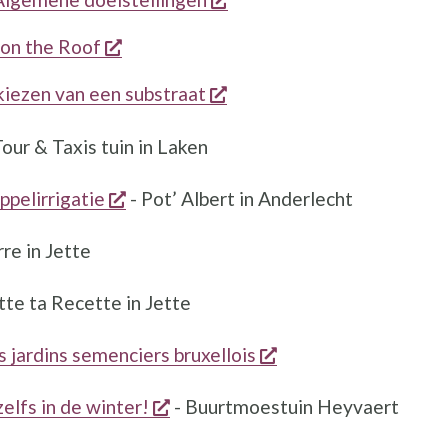
opent een nieuw venster
 on the Roof
opent een nieuw venster
 kiezen van een substraat
ent een nieuw venster
Tour & Taxis tuin in Laken
enster
opent een nieuw venster
ppelirrigatie
- Pot’ Albert in Anderlecht
euw venster
re in Jette
t een nieuw venster
tte ta Recette in Jette
opent een nieuw ve
jardins semenciers bruxellois
opent een nieuw venster
zelfs in de winter!
- Buurtmoestuin Heyvaert