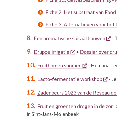
Fiche 2: Het substraat van Food
Fiche 3: Alternatieven voor het
op
Een aromatische spiraal bouwen
- 
opent een nieuw v
Druppelirrigatie
+
Dossier over dru
opent een ni
Fruitbomen snoeien
- Humana Ter
open
Lacto-fermentatie workshop
- Je
Zadenbeurs 2023 van de Réseau des 
Fruit en groenten drogen in de zon, 
in Sint-Jans-Molenbeek