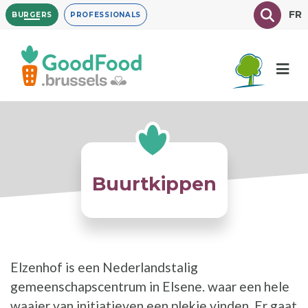
Overslaan
Texte à
FR
BURGERS
PROFESSIONALS
en
naar
de
inhoud
gaan
Buurtkippen
Elzenhof is een Nederlandstalig
gemeenschapscentrum in Elsene. waar een hele
waaier van initiatieven een plekje vinden. Er gaat