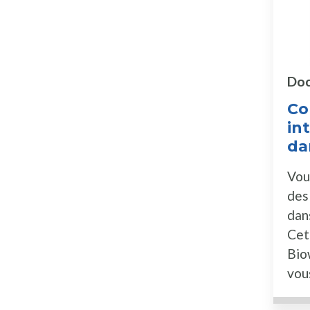
Doc
C
in
da
Vou
des
dan
Cet
Bio
vou