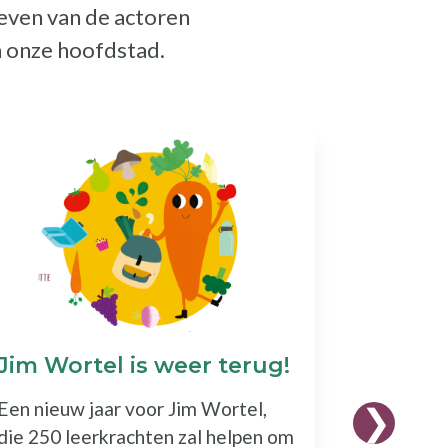
ieven van de actoren
n onze hoofdstad.
Jim Wortel is weer terug!
Podcas
sème"
Een nieuw jaar voor Jim Wortel,
Een podc
die 250 leerkrachten zal helpen om