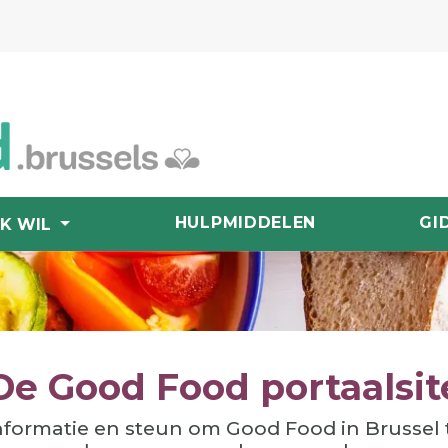
HULPMIDDELEN
GI
IK WIL
De Good Food portaalsit
nformatie en steun om Good Food in Brussel 