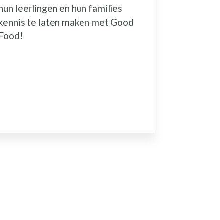
uitdaging
hun leerlingen en hun families
kennis te laten maken met Good
Food!