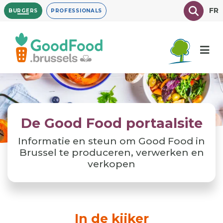
Overslaan
Texte à
FR
BURGERS
PROFESSIONALS
en
naar
de
inhoud
gaan
De Good Food portaalsite
Informatie en steun om Good Food in
Brussel te produceren, verwerken en
verkopen
In de kijker