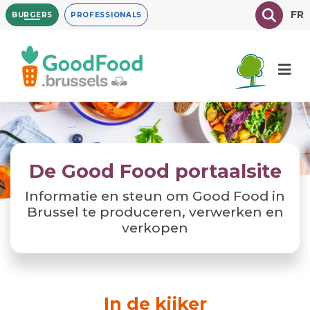
Overslaan
Texte à
FR
BURGERS
PROFESSIONALS
en
naar
de
inhoud
gaan
De Good Food portaalsite
Informatie en steun om Good Food in
Brussel te produceren, verwerken en
verkopen
In de kijker