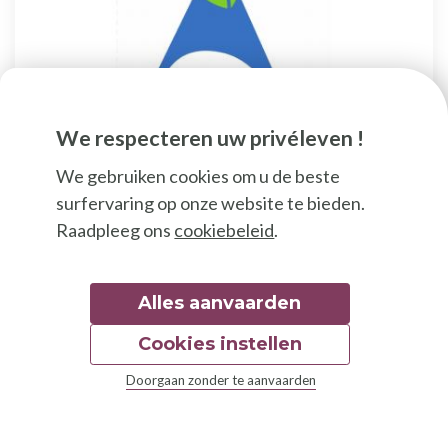
We respecteren uw privéleven !
Gemeente Sint-Pieters-Woluwe
We gebruiken cookies om u de beste
surfervaring op onze website te bieden.
De gemeente Sint-Pieters-Woluwe heeft
Raadpleeg ons
cookiebeleid
.
activiteiten en duurzame projecten ontwikkeld.
Alles aanvaarden
Cookies instellen
Doorgaan zonder te aanvaarden