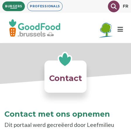
Overslaan
Texte à
FR
BURGERS
PROFESSIONALS
en
naar
de
inhoud
gaan
Contact
Contact met ons opnemen
Dit portaal werd gecreëerd door Leefmilieu