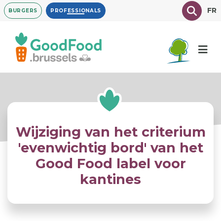
Overslaan
Texte à
FR
BURGERS
PROFESSIONALS
en
naar
de
inhoud
gaan
Wijziging van het criterium
'evenwichtig bord' van het
Good Food label voor
kantines