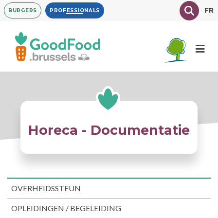
Overslaan
Texte à
FR
BURGERS
PROFESSIONALS
en
naar
de
inhoud
gaan
Horeca - Documentatie
OVERHEIDSSTEUN
OPLEIDINGEN / BEGELEIDING