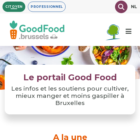
Aller
Texte à
NL
CITOYEN
PROFESSIONNEL
au
contenu
principal
Le portail Good Food
Les infos et les soutiens pour cultiver,
mieux manger et moins gaspiller à
Bruxelles
A la une