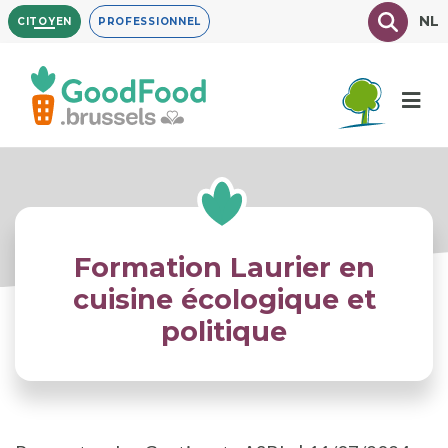
Aller
Texte à
NL
CITOYEN
PROFESSIONNEL
au
contenu
principal
Formation Laurier en
cuisine écologique et
politique