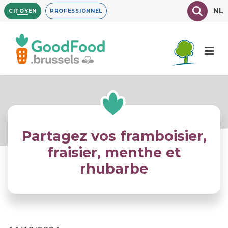
Aller
Texte à
NL
CITOYEN
PROFESSIONNEL
au
contenu
principal
Partagez vos framboisier,
fraisier, menthe et
rhubarbe