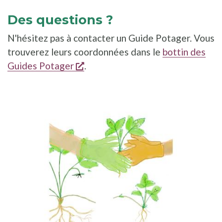
Des questions ?
N'hésitez pas à contacter un Guide Potager. Vous
trouverez leurs coordonnées dans le
bottin des
s'ouvre dans une nouvelle fenêtr
Guides Potager
.
ILLUSTRATION