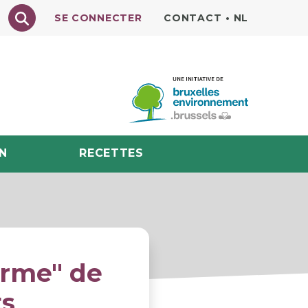
Texte à rechercher
SE CONNECTER
CONTACT
•
NL
N
RECETTES
Orme" de
ts