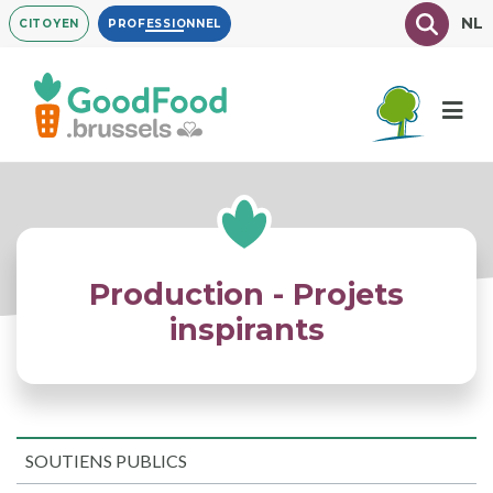
Aller
Texte à
NL
CITOYEN
PROFESSIONNEL
au
contenu
principal
Production - Projets
inspirants
SOUTIENS PUBLICS