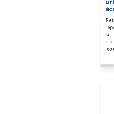
ur
éc
Retr
rép
sur
éco
agri