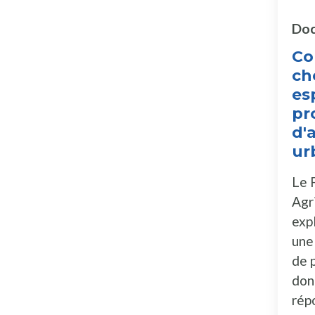
Doc
C
ch
es
pr
d'
ur
Le F
Agr
exp
une
de 
don
rép