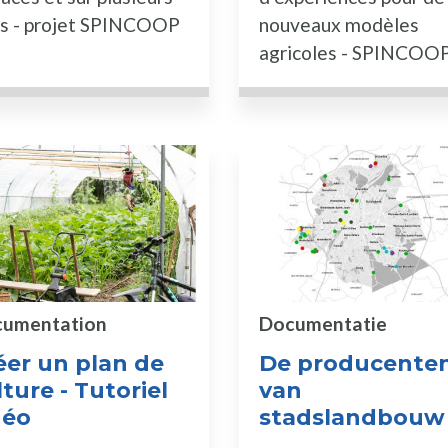
es - projet SPINCOOP
nouveaux modèles
agricoles - SPINCOO
umentation
Documentatie
éer un plan de
De producente
ture - Tutoriel
van
déo
stadslandbouw