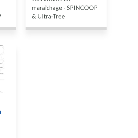
maraîchage - SPINCOOP
P
& Ultra-Tree
n