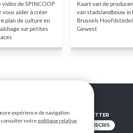
 vidéo de SPINCOOP
Kaart van de produce
r vous aider à créer
van stadslandbouw in 
e plan de culture en
Brussels Hoofdstedel
aîchage sur petites
Gewest
faces
lleure expérience de navigation
NEWSLETTER
ez consulter notre
politique relative
IVEZ-NOUS
JE M'INSCRIS