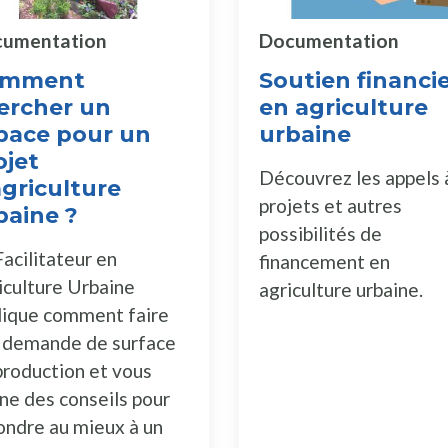
umentation
Documentation
omment
Soutien financi
ercher un
en agriculture
pace pour un
urbaine
ojet
Découvrez les appels 
agriculture
projets et autres
baine ?
possibilités de
acilitateur en
financement en
iculture Urbaine
agriculture urbaine.
lique comment faire
 demande de surface
production et vous
ne des conseils pour
ondre au mieux à un