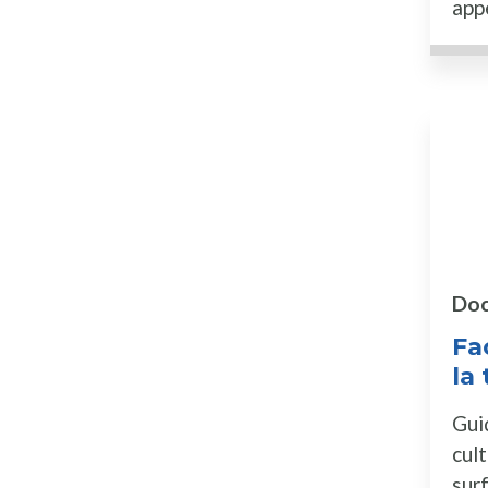
appe
Doc
Fac
la 
Gui
cult
surf