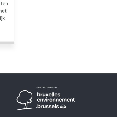
nten
het
ijk