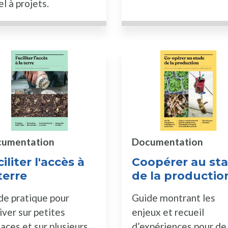
l à projets.
umentation
Documentation
iliter l'accès à
Coopérer au st
terre
de la productio
de pratique pour
Guide montrant les
iver sur petites
enjeux et recueil
aces et sur plusieurs
d’expériences pour de