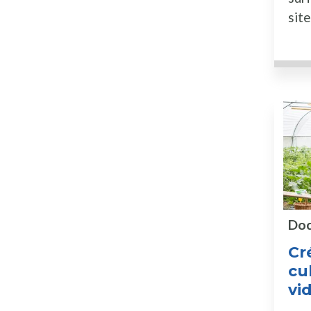
sit
Doc
Cr
cul
vi