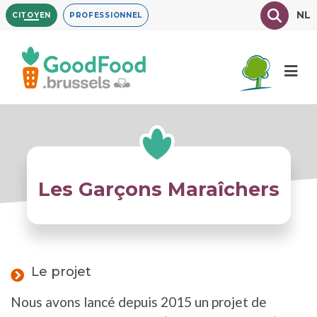
Aller
Texte à
NL
CITOYEN
PROFESSIONNEL
au
contenu
principal
Les Garçons Maraîchers
Le projet
Nous avons lancé depuis 2015 un projet de