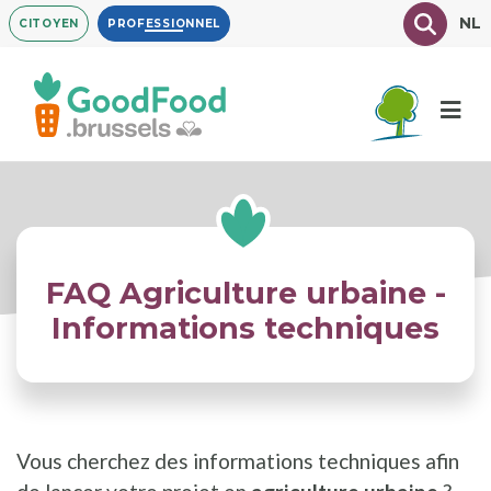
Aller
Texte à
NL
CITOYEN
PROFESSIONNEL
au
contenu
principal
FAQ Agriculture urbaine -
Informations techniques
Vous cherchez des informations techniques afin