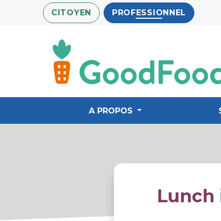
Aller
CITOYEN
PROFESSIONNEL
au
contenu
principal
A PROPOS
Lunch 