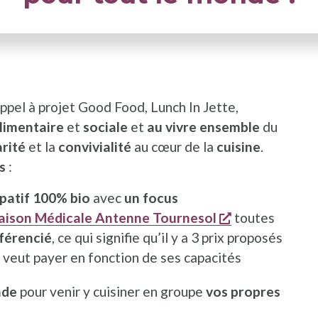
appel à projet Good Food, Lunch In Jette,
alimentaire
et
sociale
et
au vivre ensemble
du
arité
et la
convivialité
au cœur de la
cuisine
.
s
:
ipatif 100% bio
avec
un focus
s'ouvre dans u
ison Médicale Antenne Tournesol
toutes
fférencié
, ce qui signifie qu’il y a 3 prix proposés
le veut payer en fonction de ses capacités
nde
pour venir y cuisiner en groupe
vos propres