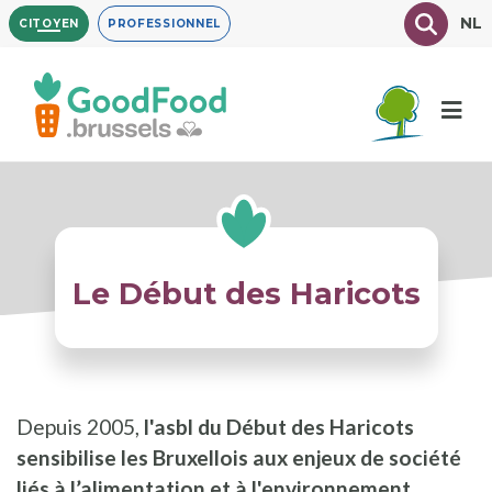
Aller
Texte à
NL
CITOYEN
PROFESSIONNEL
au
contenu
principal
Le Début des Haricots
Depuis 2005,
l'asbl du Début des Haricots
sensibilise les Bruxellois aux enjeux de société
liés à l’alimentation et à l'environnement
.