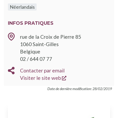
Néerlandais
INFOS PRATIQUES
rue de la Croix de Pierre 85
1060
Saint-Gilles
Belgique
TÉLÉPHONE
02 / 644 07 77
EMAIL
Contacter par email
s'ouvre dans une nouve
SITE
Visiter le site web
WEB
Date de dernière modification: 28/02/2019