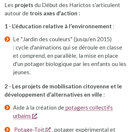
Les
projets
du Début des Harictos s'articulent
autour de
trois axes d'action :
1 - L'éducation relative à l’environnement
:
Le "Jardin des couleurs" (jusqu'en 2015)
: cycle d'animations qui se déroule en classe
et comprend, en parallèle, la mise en place
d'un potager biologique par les enfants ou les
jeunes.
2 - Les projets de mobilisation citoyenne et le
développement d’alternatives en ville :
Aide à la création de
potagers collectifs
s'ouvre dans une nouvelle fenêtre
urbains
.
s'ouvre dans une nouvelle fenêt
Potage-Toit
, potager expérimental et