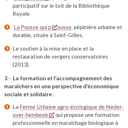
participatif sur le toit de la Bibliothèque
Royale.
s'ouvre dans une nouvelle fe
La Pousse qui p
ousse
, pépinière urbaine et
durable, située à Saint-Gilles.
Le soutien à la mise en place et la
restauration de vergers conservatoires
(2013).
3 - La formation et l'accompagnement des
maraîchers en une perspective d'économique
sociale et solidaire :
La
Ferme Urbaine agro-écologique de Neder-
s'ouvre dans une nouvelle fen
over-hembeek
qui propose une formation
professionnelle en maraîchage biologique à