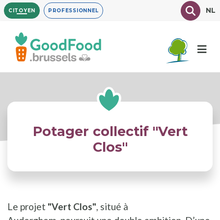
Aller
Texte à
NL
CITOYEN
PROFESSIONNEL
au
contenu
principal
Potager collectif "Vert
Clos"
Le projet
"Vert Clos"
, situé à