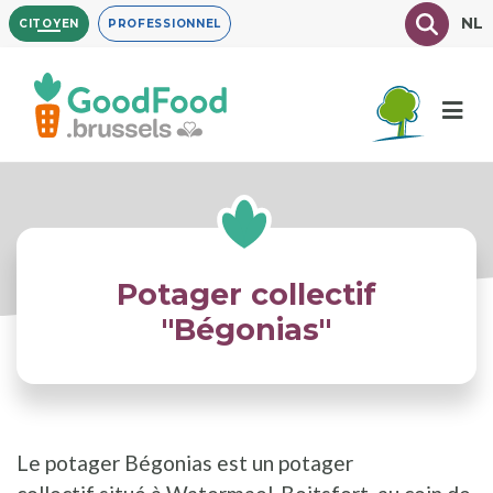
Aller
Texte à
NL
CITOYEN
PROFESSIONNEL
au
contenu
principal
Potager collectif
"Bégonias"
Le potager Bégonias est un potager