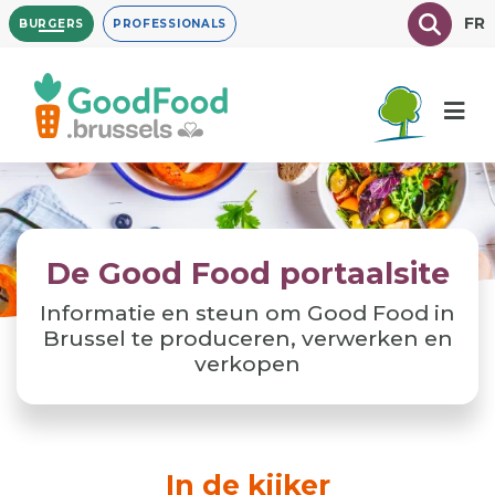
Overslaan
Texte à
FR
BURGERS
PROFESSIONALS
en
naar
de
inhoud
gaan
De Good Food portaalsite
Informatie en steun om Good Food in
Brussel te produceren, verwerken en
verkopen
In de kijker