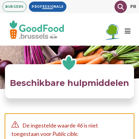
Overslaan
Texte à
FR
BURGERS
PROFESSIONALS
en
naar
de
inhoud
gaan
Beschikbare hulpmiddelen
De ingestelde waarde
46
is niet
toegestaan voor
Public cible
.