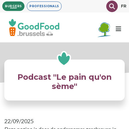
Overslaan
Texte à
FR
BURGERS
PROFESSIONALS
en
naar
de
inhoud
gaan
Podcast "Le pain qu'on
sème"
22/09/2025