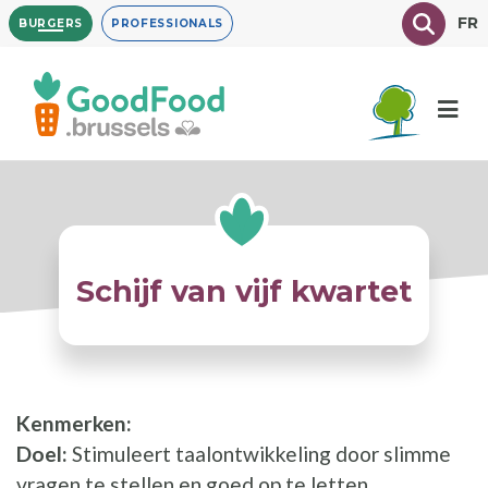
Overslaan
Texte à
FR
BURGERS
PROFESSIONALS
en
naar
de
inhoud
gaan
Schijf van vijf kwartet
Kenmerken:
Doel:
Stimuleert taalontwikkeling door slimme
vragen te stellen en goed op te letten.