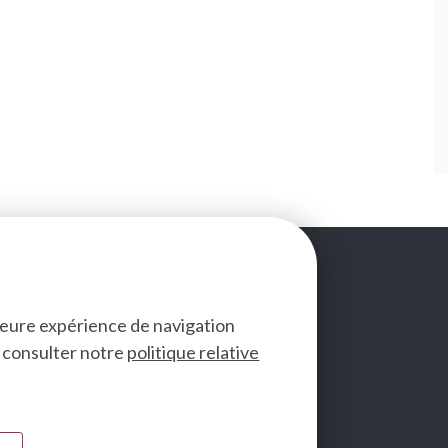
lleure expérience de navigation
ez consulter notre
politique relative
SUIVEZ-NOUS