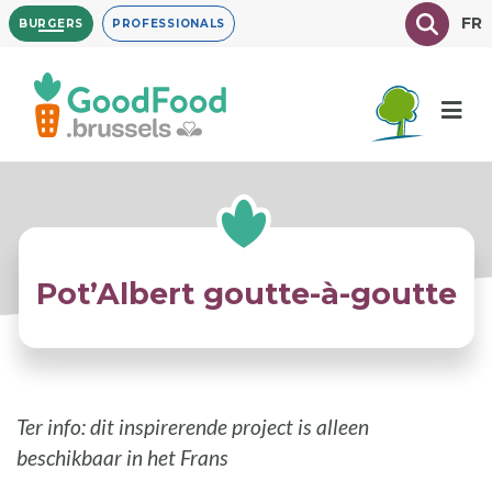
Overslaan
Texte à
FR
BURGERS
PROFESSIONALS
en
naar
de
inhoud
gaan
Pot’Albert goutte-à-goutte
Ter info: dit inspirerende project is alleen
beschikbaar in het Frans