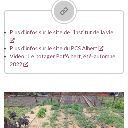
Plus d'infos sur le site de l'Institut de la vie
opent een nieuw venster
opent een
Plus d'infos sur le site du PCS Albert
Vidéo : Le potager Pot'Albert, été-automne
opent een nieuw venster
2022