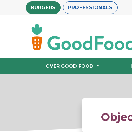
Overslaan
BURGERS
PROFESSIONALS
en
naar
de
inhoud
gaan
OVER GOOD FOOD
Obje