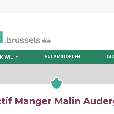
HULPMIDDELEN
GI
IK WIL
ctif Manger Malin Aude