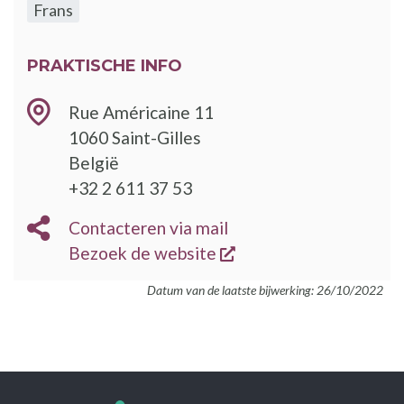
Frans
PRAKTISCHE INFO
Rue Américaine 11
1060
Saint-Gilles
België
TELEFOON
+32 2 611 37 53
E-
Contacteren via mail
MAIL
opent een nieuw vens
BEZOEK
Bezoek de website
DE
Datum van de laatste bijwerking: 26/10/2022
WEBSITE