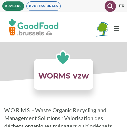
Overslaan
Texte à
FR
BURGERS
PROFESSIONALS
en
naar
de
inhoud
gaan
WORMS vzw
W.O.R.M.S. - Waste Organic Recycling and
Management Solutions : Valorisation des
déchets organiques ménagers ou biodéchets.