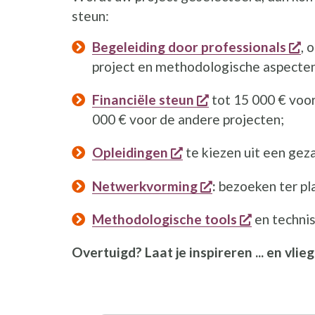
steun:
op
Begeleiding door professionals
, 
project en methodologische aspecten
opent een nieuw 
Financiële steun
tot 15 000 € voor
000 € voor de andere projecten;
opent een nieuw vens
Opleidingen
te kiezen uit een ge
opent een nieuw 
Netwerkvorming
:
bezoeken ter pl
opent een
Methodologische tools
en technis
Overtuigd? Laat je inspireren ... en vlieg