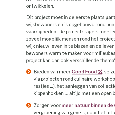
ontwikkelen.
Dit project moet in de eerste plaats
part
wijkbewoners en is opgebouwd rond hun 
vaardigheden. De projectdragers moeten 
zoveel mogelijk mensen rond het project
wijk nieuw leven in te blazen en de leven
bewoners warm te maken voor milieubes
project kan dan ook verschillende thema's
opent
Bieden van meer
Good Food
, sei
via projecten rond culinaire worksh
restjes ...), het aanleggen van colle
kippenhokken … altijd met een open bl
Zorgen voor
meer natuur binnen de 
vergroening van gevels, door het ui