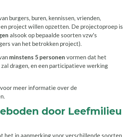
van burgers, buren, kennissen, vrienden,
een project willen opzetten. De projectoproep is
ngen
alsook op bepaalde soorten vzw's
rgers van het betrokken project).
 van
minstens 5 personen
vormen dat het
 zal dragen, en een participatieve werking
opent een nieuw venster
voor meer informatie over de
n.
eboden door Leefmilieu
 het in aanmerking voor verschillende soorten