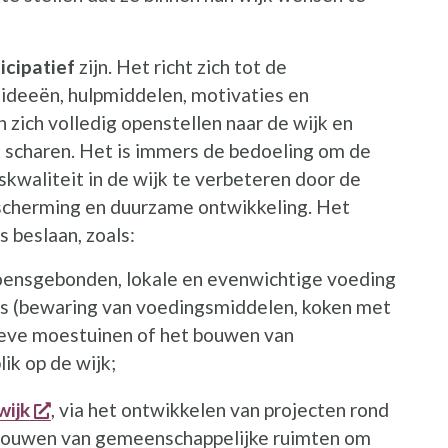
icipatief
zijn. Het richt zich tot de
ideeën, hulpmiddelen, motivaties en
zich volledig openstellen naar de wijk en
 scharen. Het is immers de bedoeling om de
skwaliteit in de wijk te verbeteren door de
cherming en duurzame ontwikkeling. Het
 beslaan, zoals:
 een nieuw venster
zoensgebonden, lokale en evenwichtige voeding
ops (bewaring van voedingsmiddelen, koken met
ctieve moestuinen of het bouwen van
ik op de wijk;
opent een nieuw venster
wijk
, via het ontwikkelen van projecten rond
tbouwen van gemeenschappelijke ruimten om