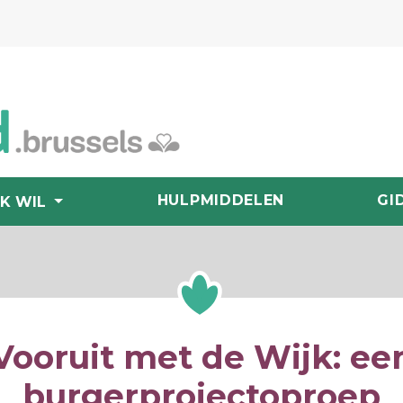
HULPMIDDELEN
GI
IK WIL
Vooruit met de Wijk: ee
burgerprojectoproep