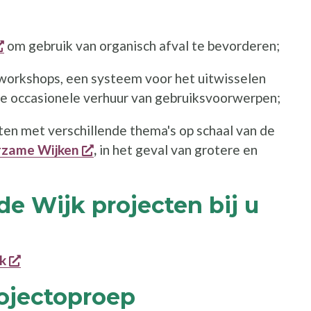
opent een nieuw venster
om gebruik van organisch afval te bevorderen;
venster
workshops, een systeem voor het uitwisselen
de occasionele verhuur van gebruiksvoorwerpen;
cten met verschillende thema's op schaal van de
opent een nieuw venster
rzame Wijken
,
in het geval van grotere en
e Wijk projecten bij u
opent een nieuw venster
k
ojectoproep