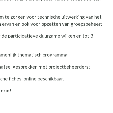
ent een nieuw venster
om te zorgen voor technische uitwerking van het
 ervan en ook voor opzetten van groepsbeheer;
venster
 de participatieve duurzame wijken en tot 3
ter
zamenlijk thematisch programma;
venster
aatse, gesprekken met projectbeheerders;
 nieuw venster
che fiches, online beschikbaar.
 erin!