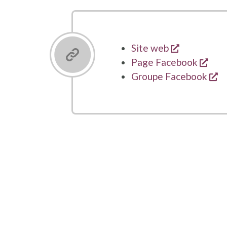
opent een 
Site web
open
Page Facebook
op
Groupe Facebook