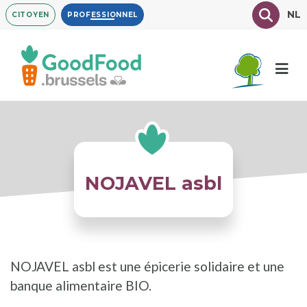
Aller
Texte à
NL
CITOYEN
PROFESSIONNEL
au
contenu
principal
NOJAVEL asbl
NOJAVEL asbl est une épicerie solidaire et une
banque alimentaire BIO.