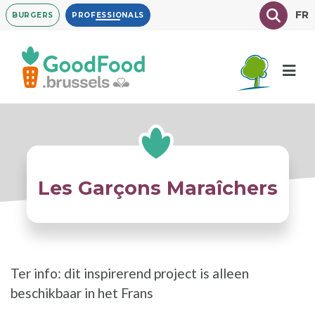
Overslaan
Texte à
FR
BURGERS
PROFESSIONALS
en
naar
de
inhoud
gaan
Les Garçons Maraîchers
Ter info: dit inspirerend project is alleen
beschikbaar in het Frans