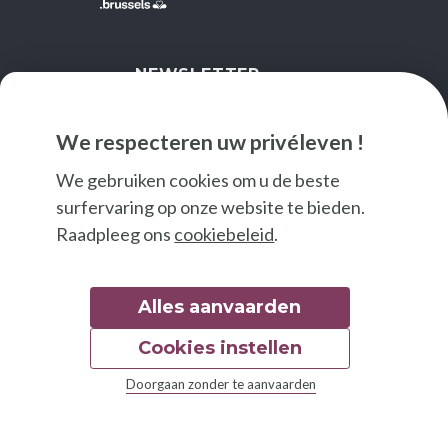
NEWSLETTER
IK SCHRIJF ME IN
We respecteren uw privéleven !
We gebruiken cookies om u de beste
surfervaring op onze website te bieden.
Raadpleeg ons
cookiebeleid
.
Alles aanvaarden
Cookies instellen
© 2026 Good Food
Doorgaan zonder te aanvaarden
Wettelijke bepalingen
Toegankelijkheidsverklaring
Grafisch handvest