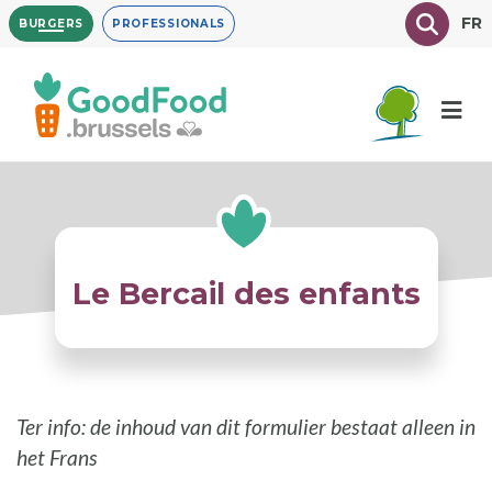
Overslaan
Texte à
FR
BURGERS
PROFESSIONALS
en
naar
de
inhoud
gaan
Le Bercail des enfants
Ter info: de inhoud van dit formulier bestaat alleen in
het Frans