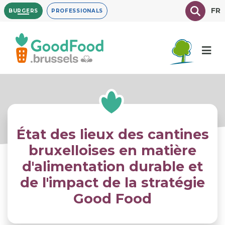
Overslaan
Texte à
FR
BURGERS
PROFESSIONALS
en
naar
de
inhoud
gaan
État des lieux des cantines
bruxelloises en matière
d'alimentation durable et
de l'impact de la stratégie
Good Food