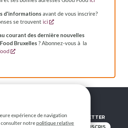
us d'informations
avant de vous inscrire?
s'ouvre dans une nouvelle fen
onses se trouvent
ici
au courant des dernière nouvelles
Food Bruxelles
? Abonnez-vous à la
s'ouvre dans une nouvelle fenêtre
Food
lleure expérience de navigation
NEWSLETTER
ez consulter notre
politique relative
IVEZ-NOUS
JE M'INSCRIS