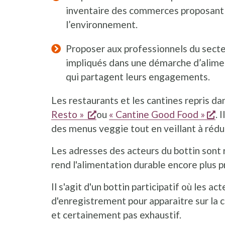
inventaire des commerces proposant 
l’environnement.
Proposer aux professionnels du secteu
impliqués dans une démarche d’alimen
qui partagent leurs engagements.
Les restaurants et les cantines repris da
s'ouvre dans une nouvelle fen
s'
Resto »
ou
« Cantine Good Food »
. 
des menus veggie tout en veillant à rédui
Les adresses des acteurs du bottin sont
rend l'alimentation durable encore plus 
Il s'agit d'un bottin participatif où les
d'enregistrement pour apparaitre sur la c
et certainement pas exhaustif.