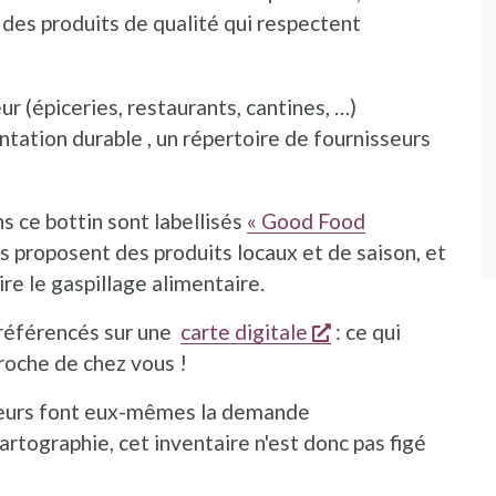
des produits de qualité qui respectent
r (épiceries, restaurants, cantines, …)
tation durable , un répertoire de fournisseurs
ns ce bottin sont labellisés
« Good Food
être
ouvre dans une nouvelle fenêtre
Ils proposent des produits locaux et de saison, et
re le gaspillage alimentaire.
s'ouvre dans une 
 référencés sur une
carte digitale
: ce qui
proche de chez vous !
 acteurs font eux-mêmes la demande
artographie, cet inventaire n'est donc pas figé