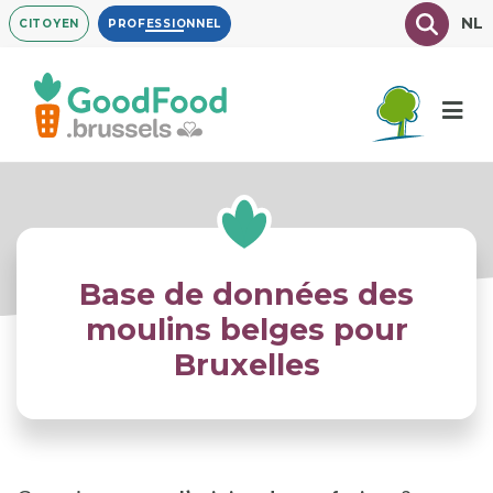
Aller
Texte à
NL
CITOYEN
PROFESSIONNEL
au
contenu
principal
Base de données des
moulins belges pour
Bruxelles