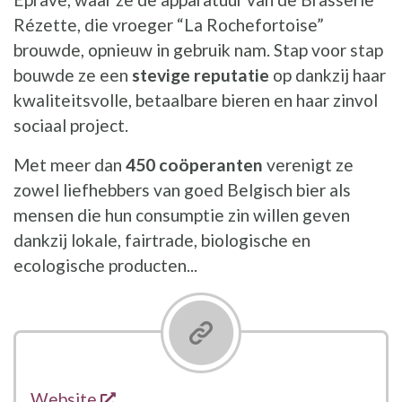
Rézette, die vroeger “La Rochefortoise”
brouwde, opnieuw in gebruik nam. Stap voor stap
bouwde ze een
stevige reputatie
op dankzij haar
kwaliteitsvolle, betaalbare bieren en haar zinvol
sociaal project.
Met meer dan
450 coöperanten
verenigt ze
zowel liefhebbers van goed Belgisch bier als
mensen die hun consumptie zin willen geven
dankzij lokale, fairtrade, biologische en
ecologische producten...
opent een nieuw venster
Links
Website