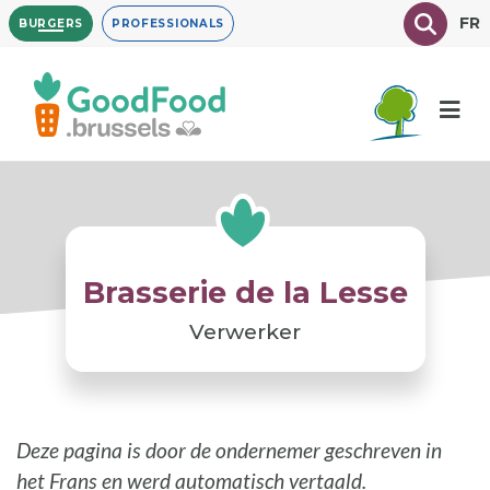
Overslaan
Texte à
FR
BURGERS
PROFESSIONALS
en
naar
de
inhoud
gaan
Brasserie de la Lesse
Verwerker
Deze pagina is door de ondernemer geschreven in
het Frans en werd automatisch vertaald.