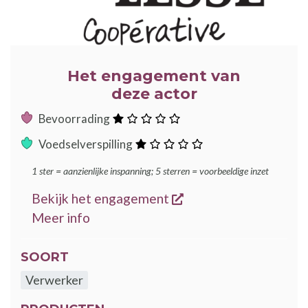
Het engagement van
deze actor
:
Bevoorrading
ster
:
Voedselverspilling
ster
1 ster = aanzienlijke inspanning; 5 sterren = voorbeeldige inzet
opent een nieuw ven
Bekijk het engagement
over de GoodFood engagementen
Meer info
SOORT
Verwerker