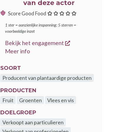
van deze actor
:
Score Good Food
ster
1 ster = aanzienlijke inspanning; 5 sterren =
voorbeeldige inzet
opent een nieuw venster
Bekijk het engagement
over de GoodFood engagementen
Meer info
SOORT
Producent van plantaardige producten
PRODUCTEN
Fruit
Groenten
Vlees en vis
DOELGROEP
Verkoopt aan particulieren
Verkoopt aan professionelen