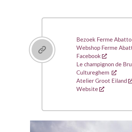
Links
Bezoek Ferme Abatto
Webshop Ferme Abat
opent een
Facebook
Le champignon de Bru
opent
Cultureghem
Atelier Groot Eiland
opent een 
Website