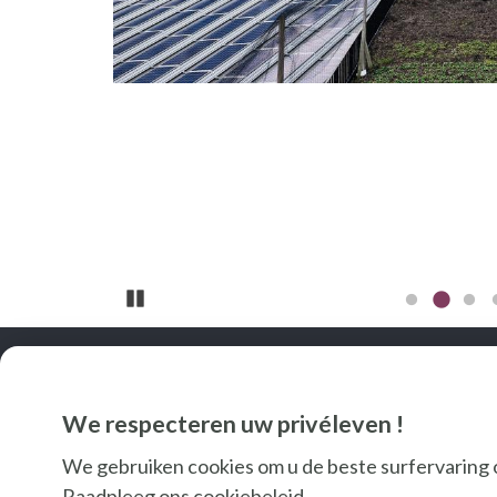
Pause
We respecteren uw privéleven !
We gebruiken cookies om u de beste surfervaring 
Raadpleeg ons
cookiebeleid
.