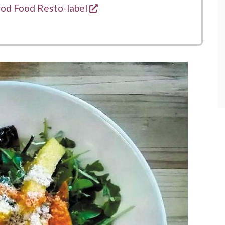
opent een nieuw venster
ood Food Resto-label