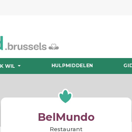
HULPMIDDELEN
GI
IK WIL
BelMundo
Restaurant