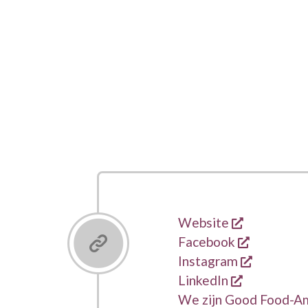
opent een 
Links
Website
opent een
Facebook
opent ee
Instagram
opent een 
LinkedIn
We zijn Good Food-A