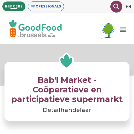
Overslaan
Texte à
FR
BURGERS
PROFESSIONALS
en
naar
de
inhoud
gaan
Bab'l Market -
Coöperatieve en
participatieve supermarkt
Detailhandelaar