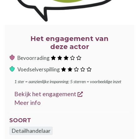
Het engagement van
deze actor
:
Bevoorrading
sterren
:
Voedselverspilling
sterren
1 ster = aanzienlijke inspanning; 5 sterren = voorbeeldige inzet
opent een nieuw ven
Bekijk het engagement
over de GoodFood engagementen
Meer info
SOORT
Detailhandelaar