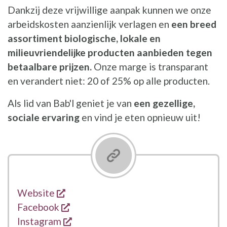
Dankzij deze vrijwillige aanpak kunnen we onze
arbeidskosten aanzienlijk verlagen en
een breed
assortiment biologische, lokale en
milieuvriendelijke producten aanbieden tegen
betaalbare prijzen.
Onze marge is transparant
en verandert niet: 20 of 25% op alle producten.
Als lid van Bab'l geniet je van
een gezellige,
sociale ervaring
en vind je eten opnieuw uit!
opent een nieuw venster
Links
Website
opent een nieuw venster
Facebook
opent een nieuw venster
Instagram